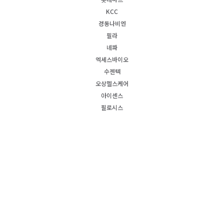
KCC
경동나비엔
필라
네파
엑세스바이오
수젠텍
오상헬스케어
아이센스
필로시스