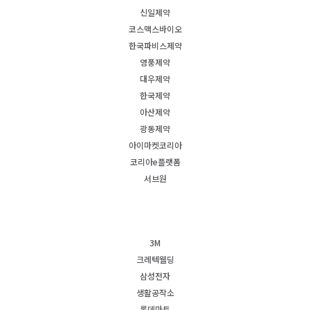
신일제약
코스맥스바이오
한국파비스제약
영풍제약
대우제약
한국제약
아산제약
광동제약
아이마켓코리아
코리아e플랫폼
서브원
3M
크레텍웰딩
삼성전자
생활공작소
롯데마트